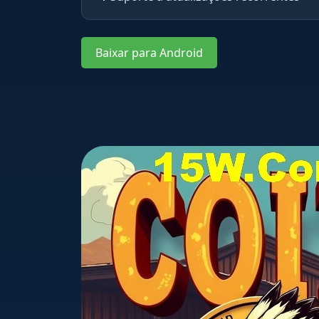
Baixar para Android