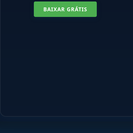
BAIXAR GRÁTIS