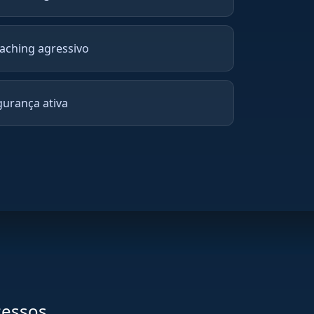
aching agressivo
gurança ativa
cessos