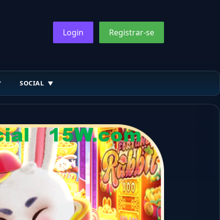
Login
Registrar-se
SOCIAL